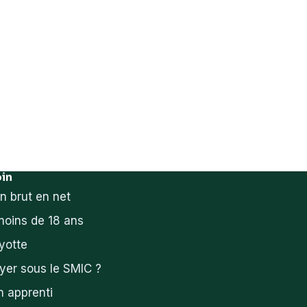
oin
n brut en net
oins de 18 ans
yotte
yer sous le SMIC ?
n apprenti