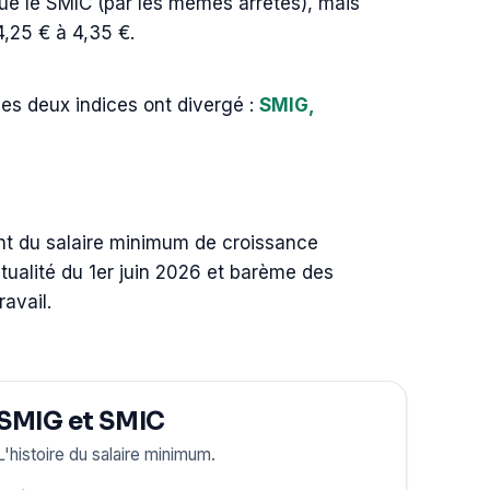
ue le SMIC (par les mêmes arrêtés), mais
4,25 € à 4,35 €.
les deux indices ont divergé :
SMIG,
ent du salaire minimum de croissance
ualité du 1er juin 2026 et barème des
avail.
SMIG et SMIC
L'histoire du salaire minimum.