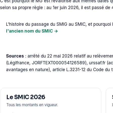
C'est pourquoi le MG est revalorisé aux mêmes dates q
selon sa propre règle : au 1er juin 2026, il est passé de 
L'histoire du passage du SMIG au SMIC, et pourquoi 
l'ancien nom du SMIC →
Sources
: arrêté du 22 mai 2026 relatif au relèvem
(Légifrance, JORFTEXT000054126589), urssaf.fr (act
avantages en nature), article L.3231-12 du Code du tr
Le SMIC 2026
Tous les montants en vigueur.