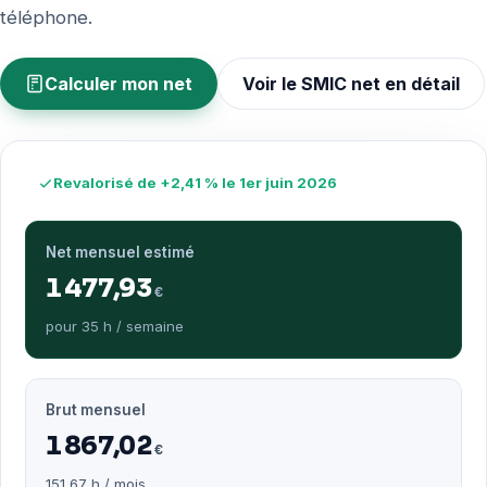
téléphone.
Calculer mon net
Voir le SMIC net en détail
Revalorisé de +2,41 % le 1er juin 2026
Net mensuel estimé
1 477,93
€
pour 35 h / semaine
Brut mensuel
1 867,02
€
151,67 h / mois